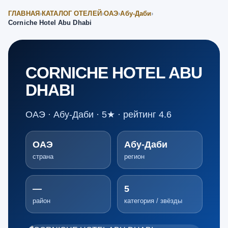
ГЛАВНАЯ
›
КАТАЛОГ ОТЕЛЕЙ
›
ОАЭ
›
Абу-Даби
›
Corniche Hotel Abu Dhabi
CORNICHE HOTEL ABU
DHABI
ОАЭ · Абу-Даби · 5★ · рейтинг 4.6
ОАЭ
Абу-Даби
страна
регион
—
5
район
категория / звёзды