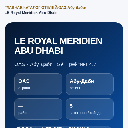
ГЛАВНАЯ
›
КАТАЛОГ ОТЕЛЕЙ
›
ОАЭ
›
Абу-Даби
›
LE Royal Meridien Abu Dhabi
LE ROYAL MERIDIEN
ABU DHABI
ОАЭ · Абу-Даби · 5★ · рейтинг 4.7
ОАЭ
Абу-Даби
страна
регион
—
5
район
категория / звёзды