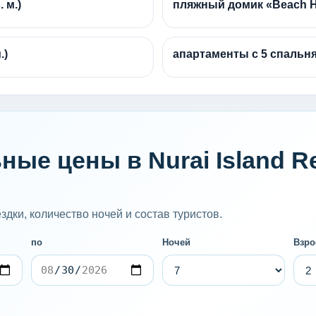
 м.)
пляжный домик «Beach Ho
.)
апартаменты с 5 спальням
ые цены в Nurai Island Res
дки, количество ночей и состав туристов.
по
Ночей
Взро