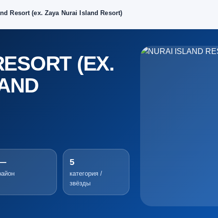
and Resort (ex. Zaya Nurai Island Resort)
RESORT (EX.
LAND
—
5
район
категория /
звёзды