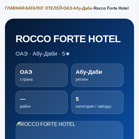
ГЛАВНАЯ
›
КАТАЛОГ ОТЕЛЕЙ
›
ОАЭ
›
Абу-Даби
›
Rocco Forte Hotel
ROCCO FORTE HOTEL
ОАЭ · Абу-Даби · 5★
ОАЭ
Абу-Даби
страна
регион
—
5
район
категория / звёзды