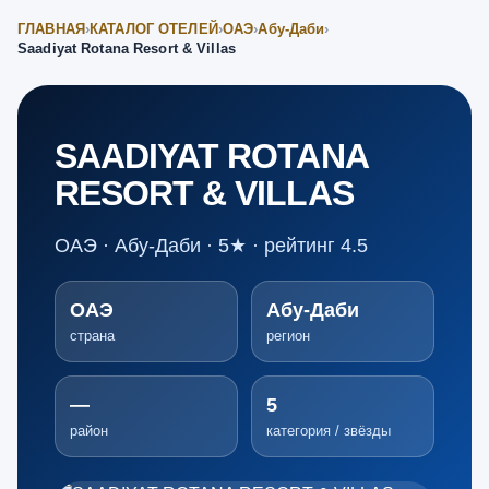
ГЛАВНАЯ
›
КАТАЛОГ ОТЕЛЕЙ
›
ОАЭ
›
Абу-Даби
›
Saadiyat Rotana Resort & Villas
SAADIYAT ROTANA
RESORT & VILLAS
ОАЭ · Абу-Даби · 5★ · рейтинг 4.5
ОАЭ
Абу-Даби
страна
регион
—
5
район
категория / звёзды