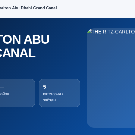
carlton Abu Dhabi Grand Canal
TON ABU
CANAL
—
5
район
категория /
звёзды