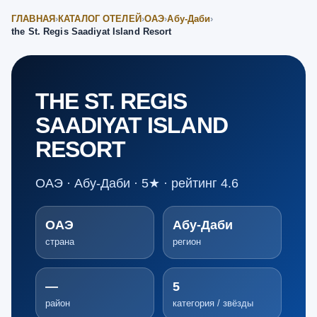
ГЛАВНАЯ
›
КАТАЛОГ ОТЕЛЕЙ
›
ОАЭ
›
Абу-Даби
›
the St. Regis Saadiyat Island Resort
THE ST. REGIS
SAADIYAT ISLAND
RESORT
ОАЭ · Абу-Даби · 5★ · рейтинг 4.6
ОАЭ
Абу-Даби
страна
регион
—
5
район
категория / звёзды