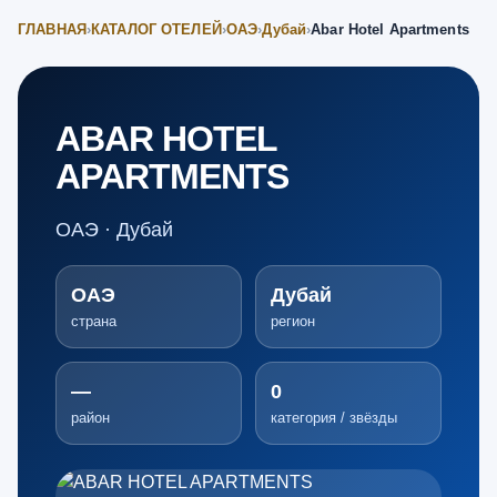
ГЛАВНАЯ
›
КАТАЛОГ ОТЕЛЕЙ
›
ОАЭ
›
Дубай
›
Abar Hotel Apartments
ABAR HOTEL
APARTMENTS
ОАЭ · Дубай
ОАЭ
Дубай
страна
регион
—
0
район
категория / звёзды