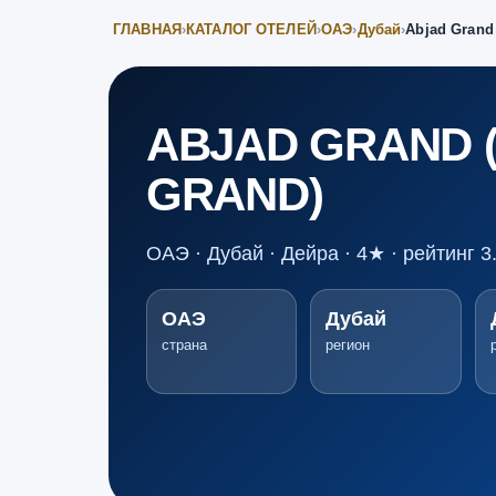
ГЛАВНАЯ
›
КАТАЛОГ ОТЕЛЕЙ
›
ОАЭ
›
Дубай
›
Abjad Grand 
ABJAD GRAND (
GRAND)
ОАЭ · Дубай · Дейра · 4★ · рейтинг 3
ОАЭ
Дубай
страна
регион