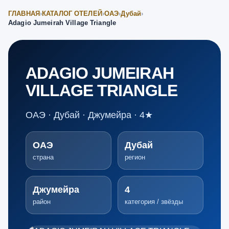
ГЛАВНАЯ
›
КАТАЛОГ ОТЕЛЕЙ
›
ОАЭ
›
Дубай
›
Adagio Jumeirah Village Triangle
ADAGIO JUMEIRAH
VILLAGE TRIANGLE
ОАЭ · Дубай · Джумейра · 4★
ОАЭ
Дубай
страна
регион
Джумейра
4
район
категория / звёзды