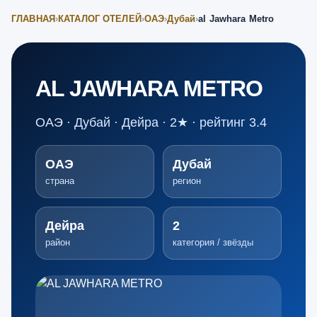
ГЛАВНАЯ
›
КАТАЛОГ ОТЕЛЕЙ
›
ОАЭ
›
Дубай
›
al Jawhara Metro
AL JAWHARA METRO
ОАЭ · Дубай · Дейра · 2★ · рейтинг 3.4
ОАЭ
Дубай
страна
регион
Дейра
2
район
категория / звёзды