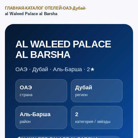
ГЛАВНАЯ
›
КАТАЛОГ ОТЕЛЕЙ
›
ОАЭ
›
Дубай
›
al Waleed Palace al Barsha
AL WALEED PALACE
AL BARSHA
ОАЭ · Дубай · Аль-Барша · 2★
ОАЭ
Дубай
страна
регион
Аль-Барша
2
район
категория / звёзды