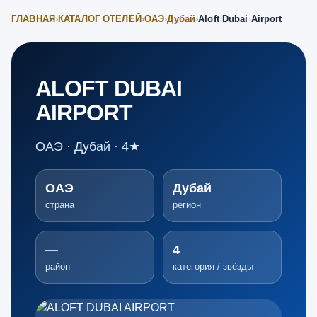
ГЛАВНАЯ
›
КАТАЛОГ ОТЕЛЕЙ
›
ОАЭ
›
Дубай
›
Aloft Dubai Airport
ALOFT DUBAI
AIRPORT
ОАЭ · Дубай · 4★
ОАЭ
Дубай
страна
регион
—
4
район
категория / звёзды