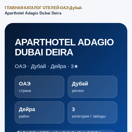
ГЛАВНАЯ
›
КАТАЛОГ ОТЕЛЕЙ
›
ОАЭ
›
Дубай
›
Aparthotel Adagio Dubai Deira
APARTHOTEL ADAGIO
DUBAI DEIRA
ОАЭ · Дубай · Дейра · 3★
ОАЭ
Дубай
страна
регион
Дейра
3
район
категория / звёзды