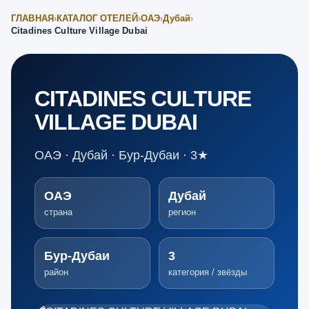
ГЛАВНАЯ
›
КАТАЛОГ ОТЕЛЕЙ
›
ОАЭ
›
Дубай
›
Citadines Culture Village Dubai
CITADINES CULTURE
VILLAGE DUBAI
ОАЭ · Дубай · Бур-Дубаи · 3★
ОАЭ
Дубай
страна
регион
Бур-Дубаи
3
район
категория / звёзды