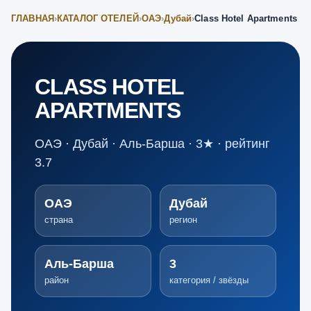
ГЛАВНАЯ
›
КАТАЛОГ ОТЕЛЕЙ
›
ОАЭ
›
Дубай
›
Class Hotel Apartments
CLASS HOTEL
APARTMENTS
ОАЭ · Дубай · Аль-Барша · 3★ · рейтинг
3.7
ОАЭ
Дубай
страна
регион
Аль-Барша
3
район
категория / звёзды