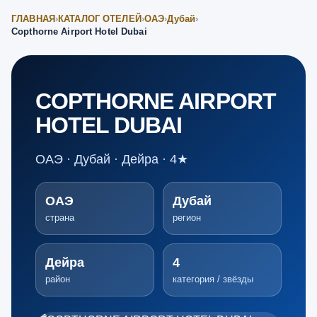
ГЛАВНАЯ
›
КАТАЛОГ ОТЕЛЕЙ
›
ОАЭ
›
Дубай
›
Copthorne Airport Hotel Dubai
COPTHORNE AIRPORT
HOTEL DUBAI
ОАЭ · Дубай · Дейра · 4★
ОАЭ
Дубай
страна
регион
Дейра
4
район
категория / звёзды