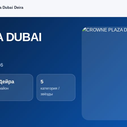
a Dubai Deira
 DUBAI
.6
Дейра
5
район
категория /
звёзды