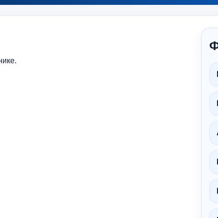
Ф
нике.