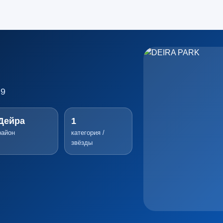
.9
Дейра
1
район
категория /
звёзды