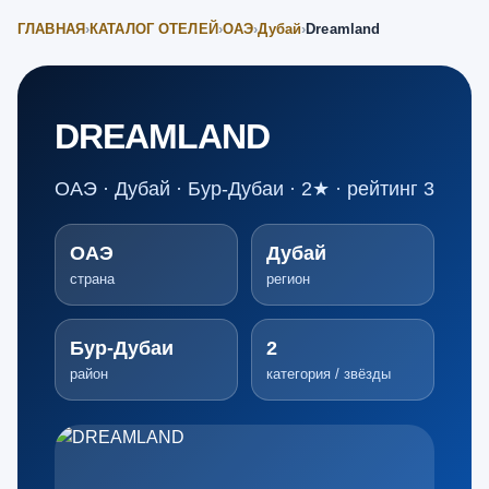
ГЛАВНАЯ
›
КАТАЛОГ ОТЕЛЕЙ
›
ОАЭ
›
Дубай
›
Dreamland
DREAMLAND
ОАЭ · Дубай · Бур-Дубаи · 2★ · рейтинг 3
ОАЭ
Дубай
страна
регион
Бур-Дубаи
2
район
категория / звёзды