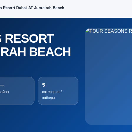
s Resort Dubai AT Jumeirah Beach
 RESORT
IRAH BEACH
—
5
район
категория /
звёзды