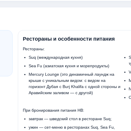
Рестораны и особенности питания
Рестораны:
Suq (международная кухня)
S
т
Sea Fu (азиатская кухня и морепродукты)
V
​Mercury Lounge (это динамичный лаундж на
крыше с уникальным видом: с видом на
M
горизонт Дубая с Burj Khalifa с одной стороны и
N
Аравийским заливом — с другой)
C
При бронирования питания HB:
завтрак — шведский стол в ресторане Suq;
ужин — сет-меню в ресторанах Suq, Sea Fu,