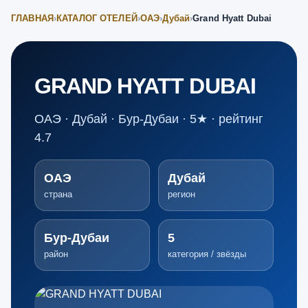
ГЛАВНАЯ
›
КАТАЛОГ ОТЕЛЕЙ
›
ОАЭ
›
Дубай
›
Grand Hyatt Dubai
GRAND HYATT DUBAI
ОАЭ · Дубай · Бур-Дубаи · 5★ · рейтинг
4.7
ОАЭ
Дубай
страна
регион
Бур-Дубаи
5
район
категория / звёзды