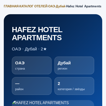
ГЛАВНАЯ
›
КАТАЛОГ ОТЕЛЕЙ
›
ОАЭ
›
Дубай
›
Hafez Hotel Apartments
HAFEZ HOTEL
APARTMENTS
ОАЭ · Дубай · 2★
ОАЭ
Дубай
страна
регион
—
2
район
категория / звёзды