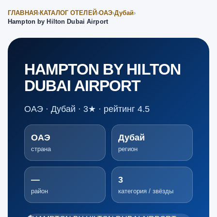
ГЛАВНАЯ
›
КАТАЛОГ ОТЕЛЕЙ
›
ОАЭ
›
Дубай
›
Hampton by Hilton Dubai Airport
HAMPTON BY HILTON
DUBAI AIRPORT
ОАЭ · Дубай · 3★ · рейтинг 4.5
ОАЭ
Дубай
страна
регион
—
3
район
категория / звёзды