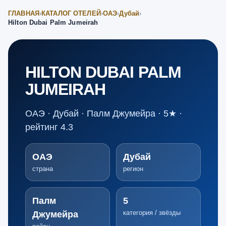
ГЛАВНАЯ
›
КАТАЛОГ ОТЕЛЕЙ
›
ОАЭ
›
Дубай
›
Hilton Dubai Palm Jumeirah
HILTON DUBAI PALM
JUMEIRAH
ОАЭ · Дубай · Палм Джумейра · 5★ ·
рейтинг 4.3
ОАЭ
Дубай
страна
регион
Палм
5
категория / звёзды
Джумейра