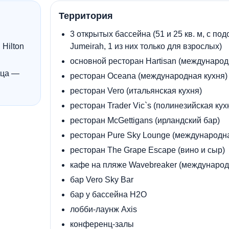
Территория
3 открытых бассейна (51 и 25 кв. м, с под
Hilton
Jumeirah, 1 из них только для взрослых)
основной ресторан Hartisan (международ
нца —
ресторан Oceana (международная кухня)
ресторан Vero (итальянская кухня)
ресторан Trader Vic`s (полинезийская кух
ресторан McGettigans (ирландский бар)
ресторан Pure Sky Lounge (международна
ресторан The Grape Escape (вино и сыр)
кафе на пляже Wavebreaker (международ
бар Vero Sky Bar
бар у бассейна H2O
лобби-лаунж Axis
конференц-залы