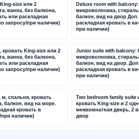
King-size или 2
Deluxe room with balcony:
, ванна, без балкона,
микроволновка, стиральн
вать или раскладная
балкон, вид на двор Доп.
по запросу/при наличии)
раскладная кровать в ка
при наличии)
, кровать King-size или 2
Junior suite with balcony:
, ванна, без балкона,
микроволновка, стиральн
вать или раскладная
балкон, вид на двор. Доп
по запросу/при наличии)
раскладная кровать в ка
при наличии)
в. м, спальня, кровать
Two bedroom family suite w
а, балкон, вид на море.
кровать King-size и 2 од
ладная кровать в
межкомнатная дверь, 2 в
/при наличии)
двор