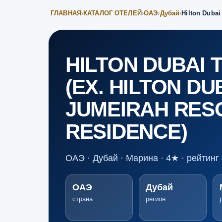
ГЛАВНАЯ
›
КАТАЛОГ ОТЕЛЕЙ
›
ОАЭ
›
Дубай
›
Hilton Dubai
HILTON DUBAI 
(EX. HILTON DU
JUMEIRAH RES
RESIDENCE)
ОАЭ · Дубай · Марина · 4★ · рейтинг 
ОАЭ
Дубай
страна
регион