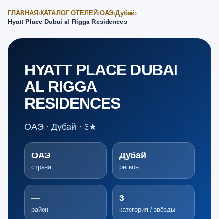
ГЛАВНАЯ
›
КАТАЛОГ ОТЕЛЕЙ
›
ОАЭ
›
Дубай
›
Hyatt Place Dubai al Rigga Residences
HYATT PLACE DUBAI
AL RIGGA
RESIDENCES
ОАЭ · Дубай · 3★
ОАЭ
Дубай
страна
регион
—
3
район
категория / звёзды