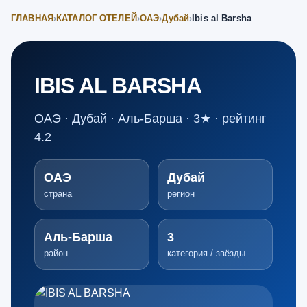
ГЛАВНАЯ
›
КАТАЛОГ ОТЕЛЕЙ
›
ОАЭ
›
Дубай
›
Ibis al Barsha
IBIS AL BARSHA
ОАЭ · Дубай · Аль-Барша · 3★ · рейтинг
4.2
ОАЭ
Дубай
страна
регион
Аль-Барша
3
район
категория / звёзды