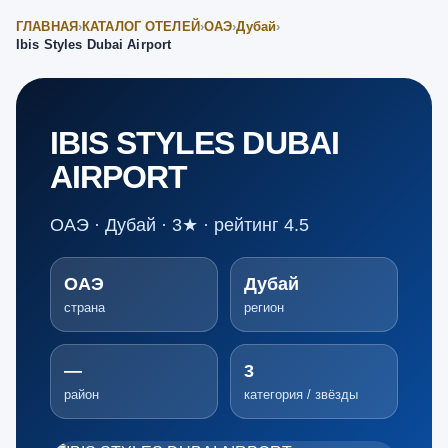
ГЛАВНАЯ
›
КАТАЛОГ ОТЕЛЕЙ
›
ОАЭ
›
Дубай
›
Ibis Styles Dubai Airport
IBIS STYLES DUBAI
AIRPORT
ОАЭ · Дубай · 3★ · рейтинг 4.5
ОАЭ
Дубай
страна
регион
—
3
район
категория / звёзды