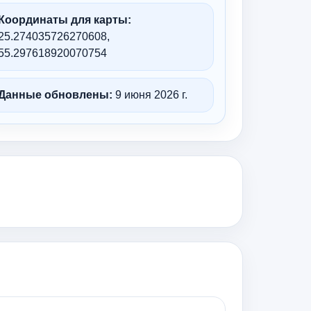
Координаты для карты:
25.274035726270608,
55.297618920070754
Данные обновлены:
9 июня 2026 г.