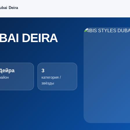
ubai Deira
BAI DEIRA
Дейра
3
район
категория /
звёзды