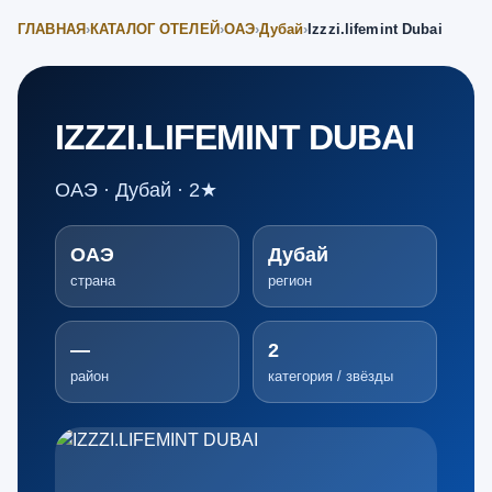
ГЛАВНАЯ
›
КАТАЛОГ ОТЕЛЕЙ
›
ОАЭ
›
Дубай
›
Izzzi.lifemint Dubai
IZZZI.LIFEMINT DUBAI
ОАЭ · Дубай · 2★
ОАЭ
Дубай
страна
регион
—
2
район
категория / звёзды