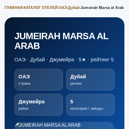
ГЛАВНАЯ
›
КАТАЛОГ ОТЕЛЕЙ
›
ОАЭ
›
Дубай
›
Jumeirah Marsa al Arab
JUMEIRAH MARSA AL
ARAB
ОАЭ · Дубай · Джумейра · 5★ · рейтинг 5
ОАЭ
Дубай
страна
регион
Джумейра
5
район
категория / звёзды