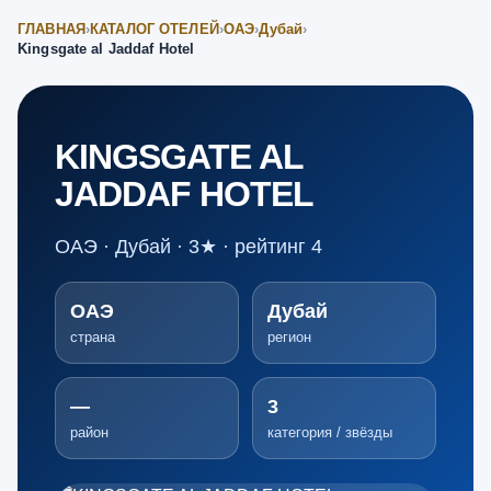
ГЛАВНАЯ
›
КАТАЛОГ ОТЕЛЕЙ
›
ОАЭ
›
Дубай
›
Kingsgate al Jaddaf Hotel
KINGSGATE AL
JADDAF HOTEL
ОАЭ · Дубай · 3★ · рейтинг 4
ОАЭ
Дубай
страна
регион
—
3
район
категория / звёзды