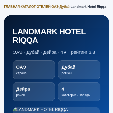
ГЛАВНАЯ
›
КАТАЛОГ ОТЕЛЕЙ
›
ОАЭ
›
Дубай
›
Landmark Hotel Riqqa
LANDMARK HOTEL
RIQQA
ОАЭ · Дубай · Дейра · 4★ · рейтинг 3.8
ОАЭ
Дубай
страна
регион
Дейра
4
район
категория / звёзды