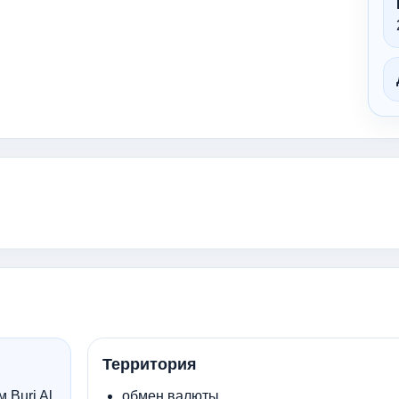
Территория
 Burj Al
обмен валюты