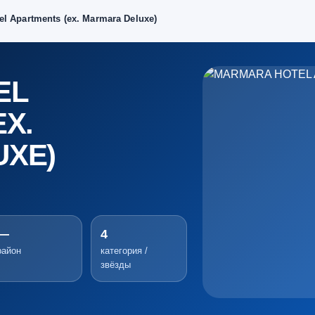
l Apartments (ex. Marmara Deluxe)
EL
X.
UXE)
—
4
район
категория /
звёзды