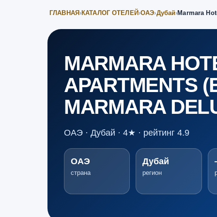
ГЛАВНАЯ
›
КАТАЛОГ ОТЕЛЕЙ
›
ОАЭ
›
Дубай
›
Marmara Hote
MARMARA HOT
APARTMENTS (E
MARMARA DEL
ОАЭ · Дубай · 4★ · рейтинг 4.9
ОАЭ
Дубай
страна
регион