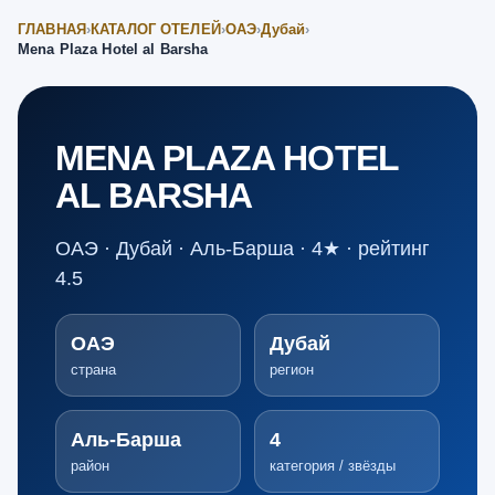
ГЛАВНАЯ
›
КАТАЛОГ ОТЕЛЕЙ
›
ОАЭ
›
Дубай
›
Mena Plaza Hotel al Barsha
MENA PLAZA HOTEL
AL BARSHA
ОАЭ · Дубай · Аль-Барша · 4★ · рейтинг
4.5
ОАЭ
Дубай
страна
регион
Аль-Барша
4
район
категория / звёзды