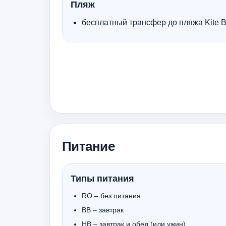
Пляж
бесплатный трансфер до пляжа Kite 
Питание
Типы питания
RO – без питания
BB – завтрак
HB – завтрак и обед (или ужин)