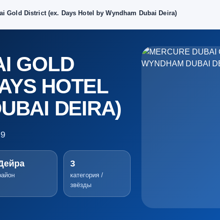
i Gold District (ex. Days Hotel by Wyndham Dubai Deira)
I GOLD
DAYS HOTEL
UBAI DEIRA)
.9
Дейра
3
район
категория /
звёзды