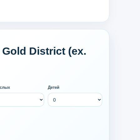
ld District (ex.
слых
Детей