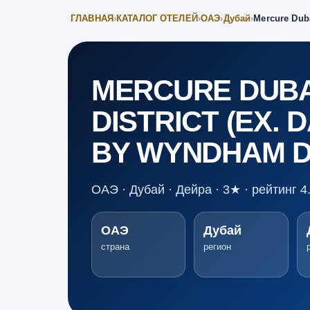
ГЛАВНАЯ
›
КАТАЛОГ ОТЕЛЕЙ
›
ОАЭ
›
Дубай
›
Mercure Duba
MERCURE DUBA
DISTRICT (EX. 
BY WYNDHAM D
ОАЭ · Дубай · Дейра · 3★ · рейтинг 4
ОАЭ
Дубай
страна
регион