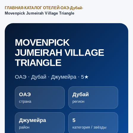
ГЛАВНАЯ
›
КАТАЛОГ ОТЕЛЕЙ
›
ОАЭ
›
Дубай
›
Movenpick Jumeirah Village Triangle
MOVENPICK
JUMEIRAH VILLAGE
TRIANGLE
ОАЭ · Дубай · Джумейра · 5★
ОАЭ
Дубай
страна
регион
Джумейра
5
район
категория / звёзды