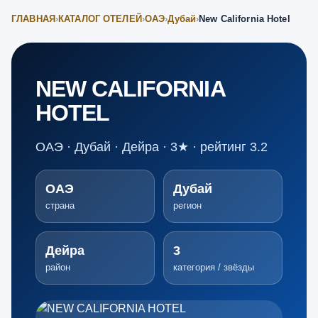
ГЛАВНАЯ
›
КАТАЛОГ ОТЕЛЕЙ
›
ОАЭ
›
Дубай
›
New California Hotel
NEW CALIFORNIA
HOTEL
ОАЭ · Дубай · Дейра · 3★ · рейтинг 3.2
ОАЭ
Дубай
страна
регион
Дейра
3
район
категория / звёзды