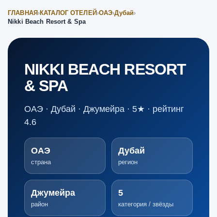
ГЛАВНАЯ
›
КАТАЛОГ ОТЕЛЕЙ
›
ОАЭ
›
Дубай
›
Nikki Beach Resort & Spa
NIKKI BEACH RESORT
& SPA
ОАЭ · Дубай · Джумейра · 5★ · рейтинг
4.6
ОАЭ
Дубай
страна
регион
Джумейра
5
район
категория / звёзды