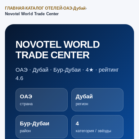
ГЛАВНАЯ
›
КАТАЛОГ ОТЕЛЕЙ
›
ОАЭ
›
Дубай
›
Novotel World Trade Center
NOVOTEL WORLD
TRADE CENTER
ОАЭ · Дубай · Бур-Дубаи · 4★ · рейтинг
4.6
ОАЭ
Дубай
страна
регион
Бур-Дубаи
4
район
категория / звёзды