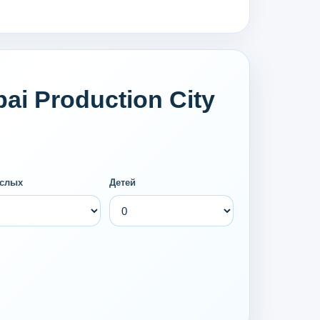
i Production City
слых
Детей