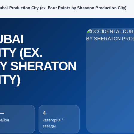
ubai Production City (ex. Four Points by Sheraton Production City)
UBAI
TY (EX.
BY SHERATON
TY)
—
4
район
категория /
звёзды