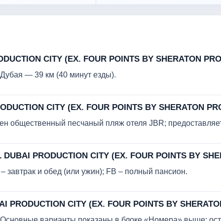
ODUCTION CITY (EX. FOUR POINTS BY SHERATON PRO
убая — 39 км (40 минут езды).
RODUCTION CITY (EX. FOUR POINTS BY SHERATON PR
ожен общественный песчаный пляж отеля JBR; предоставляе
AL DUBAI PRODUCTION CITY (EX. FOUR POINTS BY SH
– завтрак и обед (или ужин); FB – полный пансион.
BAI PRODUCTION CITY (EX. FOUR POINTS BY SHERAT
в. Основные варианты показаны в блоке «Номера» выше; ос