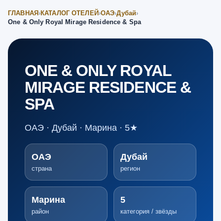
ГЛАВНАЯ
›
КАТАЛОГ ОТЕЛЕЙ
›
ОАЭ
›
Дубай
›
One & Only Royal Mirage Residence & Spa
ONE & ONLY ROYAL
MIRAGE RESIDENCE &
SPA
ОАЭ · Дубай · Марина · 5★
ОАЭ
Дубай
страна
регион
Марина
5
район
категория / звёзды