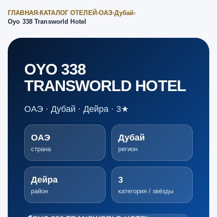
ГЛАВНАЯ
›
КАТАЛОГ ОТЕЛЕЙ
›
ОАЭ
›
Дубай
›
Oyo 338 Transworld Hotel
OYO 338
TRANSWORLD HOTEL
ОАЭ · Дубай · Дейра · 3★
ОАЭ
Дубай
страна
регион
Дейра
3
район
категория / звёзды