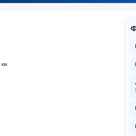
Ф
 км.