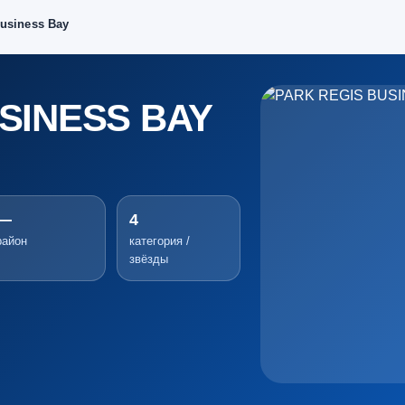
Business Bay
SINESS BAY
—
4
район
категория /
звёзды