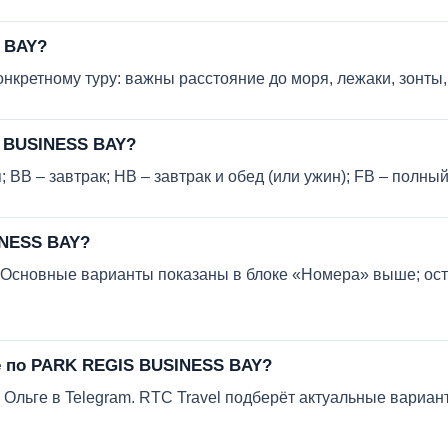
 BAY?
кретному туру: важны расстояние до моря, лежаки, зонты, 
S BUSINESS BAY?
 BB – завтрак; HB – завтрак и обед (или ужин); FB – полны
INESS BAY?
в. Основные варианты показаны в блоке «Номера» выше; ос
е по PARK REGIS BUSINESS BAY?
Ольге в Telegram. RTC Travel подберёт актуальные вариант