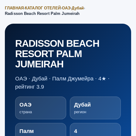
ГЛАВНАЯ
›
КАТАЛОГ ОТЕЛЕЙ
›
ОАЭ
›
Дубай
›
Radisson Beach Resort Palm Jumeirah
RADISSON BEACH
RESORT PALM
JUMEIRAH
ОАЭ · Дубай · Палм Джумейра · 4★ ·
рейтинг 3.9
ОАЭ
Дубай
страна
регион
Палм
4