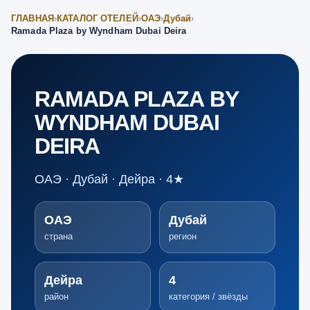
ГЛАВНАЯ
›
КАТАЛОГ ОТЕЛЕЙ
›
ОАЭ
›
Дубай
›
Ramada Plaza by Wyndham Dubai Deira
RAMADA PLAZA BY
WYNDHAM DUBAI
DEIRA
ОАЭ · Дубай · Дейра · 4★
ОАЭ
Дубай
страна
регион
Дейра
4
район
категория / звёзды