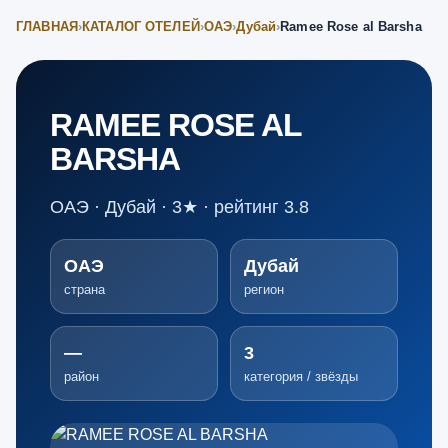
ГЛАВНАЯ
›
КАТАЛОГ ОТЕЛЕЙ
›
ОАЭ
›
Дубай
›
Ramee Rose al Barsha
RAMEE ROSE AL
BARSHA
ОАЭ · Дубай · 3★ · рейтинг 3.8
ОАЭ
Дубай
страна
регион
—
3
район
категория / звёзды