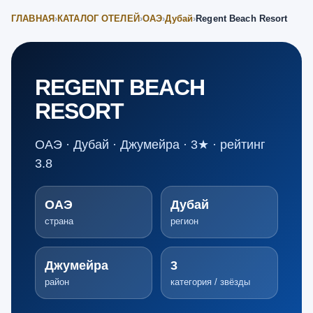
ГЛАВНАЯ
›
КАТАЛОГ ОТЕЛЕЙ
›
ОАЭ
›
Дубай
›
Regent Beach Resort
REGENT BEACH
RESORT
ОАЭ · Дубай · Джумейра · 3★ · рейтинг
3.8
ОАЭ
Дубай
страна
регион
Джумейра
3
район
категория / звёзды