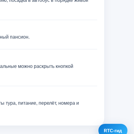
ию, посадка в автобус в порядке живой
лный пансион.
тальные можно раскрыть кнопкой
ы тура, питание, перелёт, номера и
RTC-гид