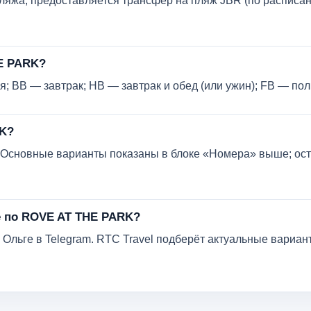
пляжа; предоставляется трансфер на пляж JBR (по расписан
HE PARK?
; BB — завтрак; HB — завтрак и обед (или ужин); FB — по
RK?
в. Основные варианты показаны в блоке «Номера» выше; ос
е по ROVE AT THE PARK?
Ольге в Telegram. RTC Travel подберёт актуальные вариант