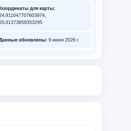
Координаты для карты:
24.911047707603974,
55.01373659353295
Данные обновлены:
9 июня 2026 г.