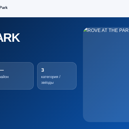
Park
ARK
—
3
район
категория /
звёзды